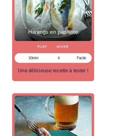
Harengs en papillote
PLAT
HIVER
30min
4
Facile
Une délicieuse recette à tester !