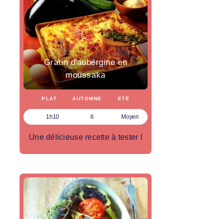
Gratin d'aubergine en
moussaka
PLAT
AUTOMNE
ETÉ
1h10
6
Moyen
Une délicieuse recette à tester !