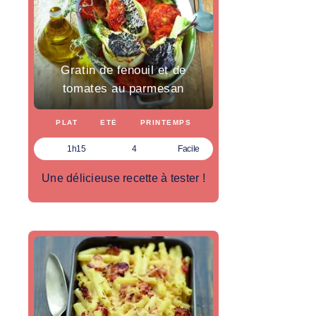
Gratin de fenouil et de
tomates au parmesan
PLAT
ETÉ
PRINTEMPS
1h15
4
Facile
Une délicieuse recette à tester !