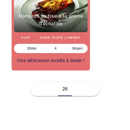
Homards au four à la crème
d'échalote
PLAT
POUR TOUTE L'ANNÉE
30min
4
Moyen
Une délicieuse recette à tester !
26