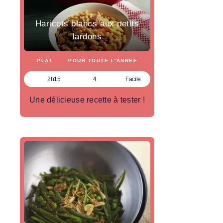
Haricots blancs aux petits
lardons
PLAT
POUR TOUTE L'ANNÉE
2h15
4
Facile
Une délicieuse recette à tester !