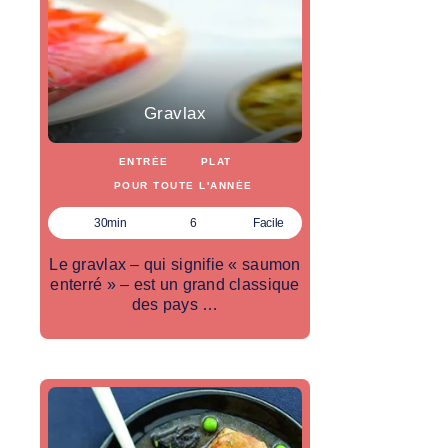
Gravlax
ENTRÉE
PLAT
POUR TOUTE L'ANNÉE
30min
6
Facile
Le gravlax – qui signifie « saumon
enterré » – est un grand classique
des pays …