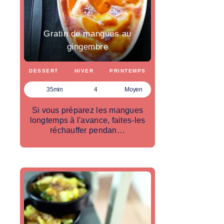
Gratin de mangues au
gingembre
DESSERT
HIVER
PRINTEMPS
35min
4
Moyen
Si vous préparez les mangues
longtemps à l'avance, faites-les
réchauffer pendan…