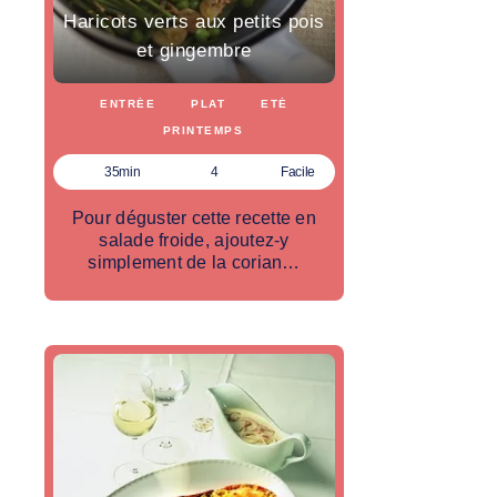
Haricots verts aux petits pois
et gingembre
ENTRÉE
PLAT
ETÉ
PRINTEMPS
35min
4
Facile
Pour déguster cette recette en
salade froide, ajoutez-y
simplement de la corian…