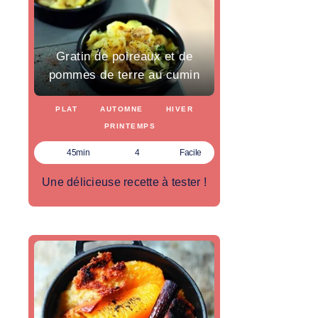
Gratin de poireaux et de
pommes de terre au cumin
PLAT
AUTOMNE
HIVER
PRINTEMPS
45min
4
Facile
Une délicieuse recette à tester !