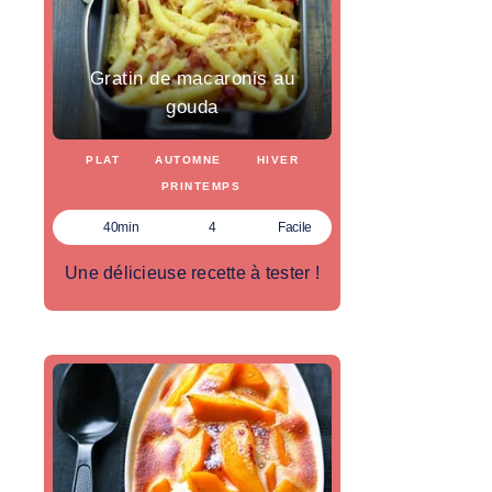
Gratin de macaronis au
gouda
PLAT
AUTOMNE
HIVER
PRINTEMPS
40min
4
Facile
Une délicieuse recette à tester !