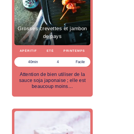
Grosses crevettes et jambon
de pays
APÉRITIF
ETÉ
PRINTEMPS
40min
4
Facile
Attention de bien utiliser de la
sauce soja japonaise ; elle est
beaucoup moins…