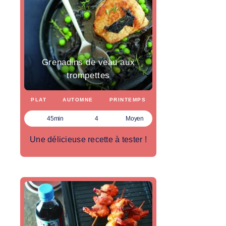
Grenadins de veau aux
trompettes
PLAT
AUTOMNE
PRINTEMPS
45min
4
Moyen
Une délicieuse recette à tester !