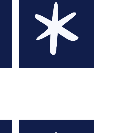
s
Caroline Abolivier