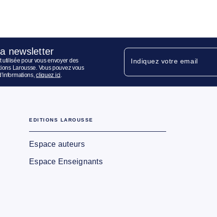
la newsletter
 utilisée pour vous envoyer des
Indiquez votre email
ditions Larousse. Vous pouvez vous
d’informations,
cliquez ici
.
EDITIONS LAROUSSE
Espace auteurs
Espace Enseignants