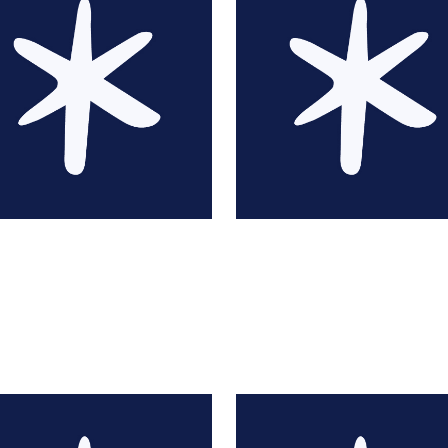
Greg Abott
Bérengère Abraha