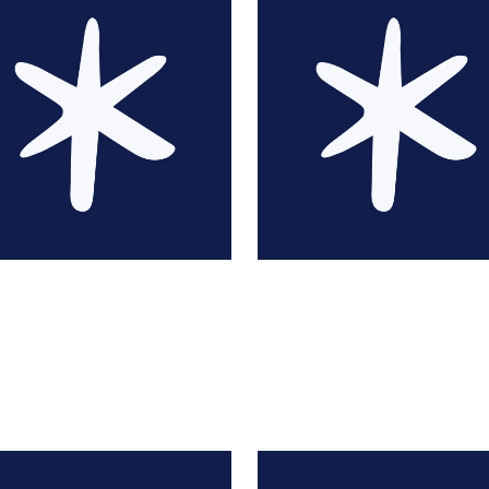
@hulk_wayne
@so_foodiee