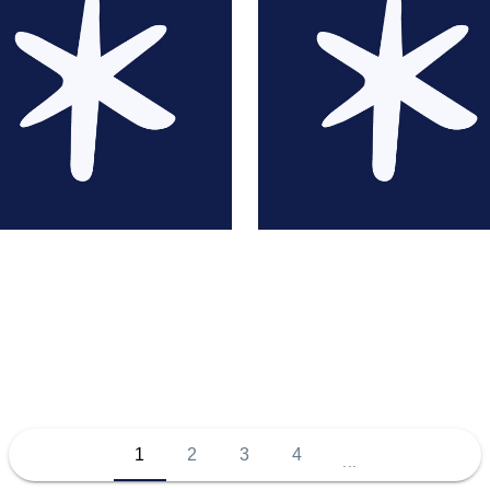
Cyrielle Adam
Emma Adams
1
2
3
4
...