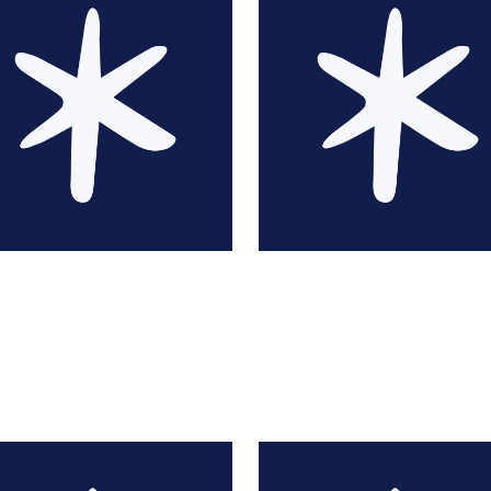
Abbé Prévost
Marie-Anne Abesdri