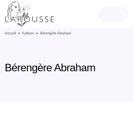
MENU
RECHERCHE
CONTENU
PIED DE PAGE
Accueil
•
Auteurs
•
Bérengère Abraham
Bérengère Abraham