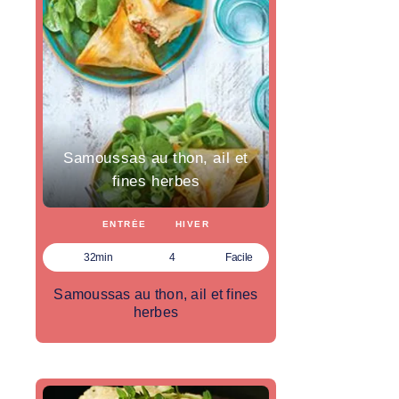
Samoussas au thon, ail et
fines herbes
ENTRÉE
HIVER
32min
4
Facile
Samoussas au thon, ail et fines
herbes