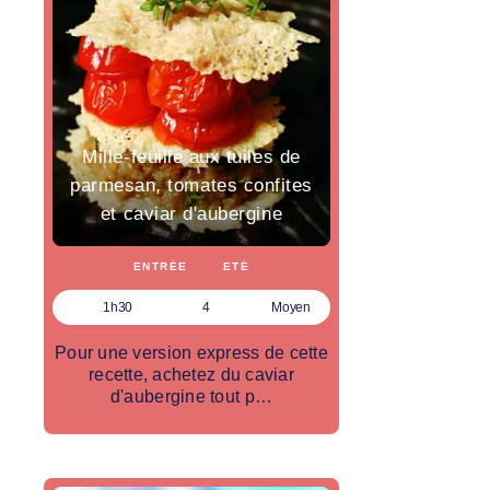
Mille-feuille aux tuiles de
parmesan, tomates confites
et caviar d'aubergine
ENTRÉE
ETÉ
1h30
4
Moyen
Pour une version express de cette
recette, achetez du caviar
d'aubergine tout p…