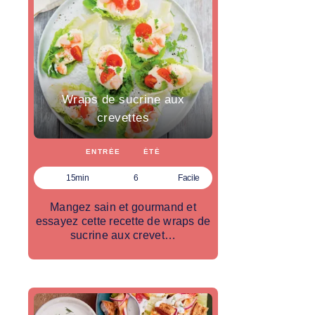
Wraps de sucrine aux
crevettes
ENTRÉE
ÉTÉ
15min
6
Facile
Mangez sain et gourmand et
essayez cette recette de wraps de
sucrine aux crevet…