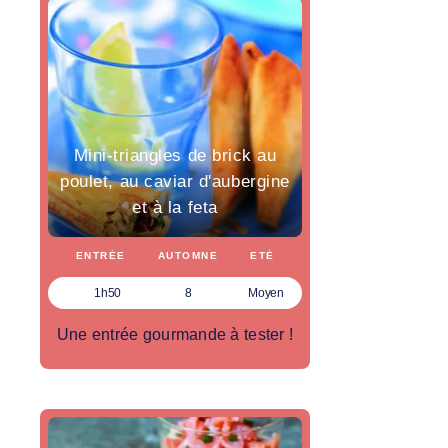
Mini-triangles de brick au
poulet, au caviar d'aubergine
et à la feta
ENTRÉE
AUTOMNE
ETÉ
1h50
8
Moyen
Une entrée gourmande à tester !