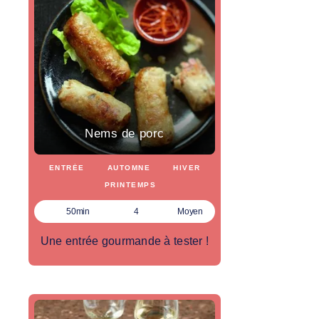
Nems de porc
ENTRÉE
AUTOMNE
HIVER
PRINTEMPS
50min
4
Moyen
Une entrée gourmande à tester !