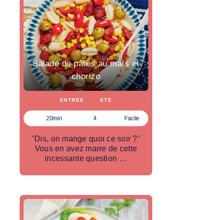
Salade de pâtes au maïs et
chorizo
ENTRÉE
ETÉ
20min
4
Facile
"Dis, on mange quoi ce soir ?"
Vous en avez marre de cette
incessante question …