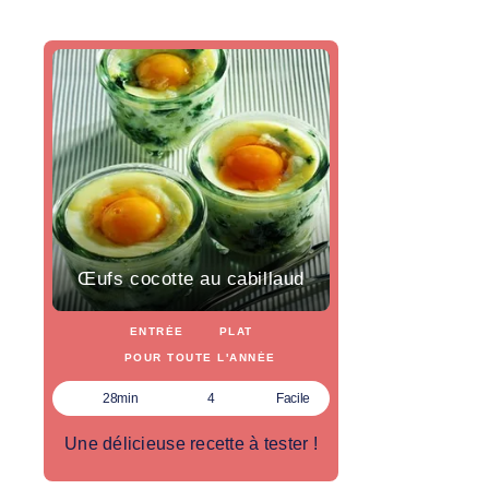
Œufs cocotte au cabillaud
ENTRÉE
PLAT
POUR TOUTE L'ANNÉE
28min
4
Facile
Une délicieuse recette à tester !