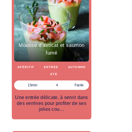
Mousse d’avocat et saumon
fumé
APÉRITIF
ENTRÉE
AUTOMNE
ETÉ
15min
4
Facile
Une entrée délicate, à servir dans
des verrines pour profiter de ses
jolies cou…