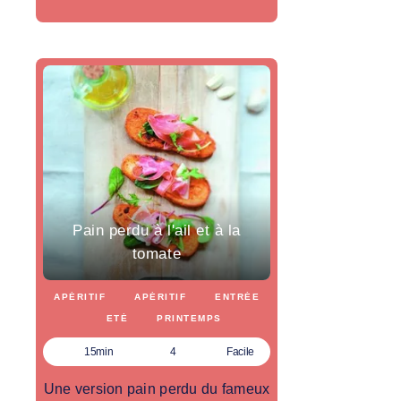
Pain perdu à l'ail et à la
tomate
APÉRITIF
APÉRITIF
ENTRÉE
ETÉ
PRINTEMPS
15min
4
Facile
Une version pain perdu du fameux