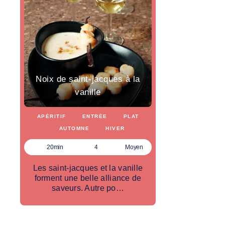
Noix de saint-jacques à la
vanille
APÉRITIF
ENTRÉE
PLAT
AUTOMNE
HIVER
20min
4
Moyen
Les saint-jacques et la vanille
forment une belle alliance de
saveurs. Autre po…