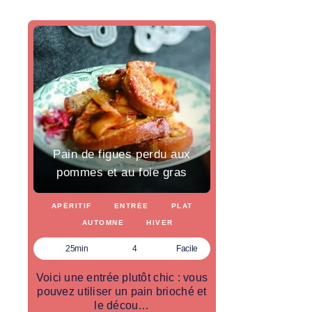
Pain de figues perdu aux
pommes et au foie gras
APÉRITIF
ENTRÉE
PLAT
AUTOMNE
HIVER
25min
4
Facile
Voici une entrée plutôt chic : vous
pouvez utiliser un pain brioché et
le décou…