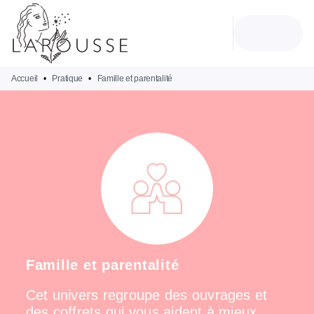
MENU
RECHERCHE
CONTENU
PIED DE PAGE
Accueil
•
Pratique
•
Famille et parentalité
Famille et parentalité
Cet univers regroupe des ouvrages et
des coffrets qui vous aident à mieux