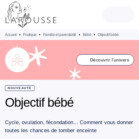
MENU
RECHERCHE
CONTENU
PIED DE PAGE
Accueil
•
Pratique
•
Famille et parentalité
•
Bébé
•
Objectif bébé
Découvrir l'univers
NOUVEAUTÉ
Objectif bébé
Cycle, ovulation, fécondation... Comment vous donner
toutes les chances de tomber enceinte