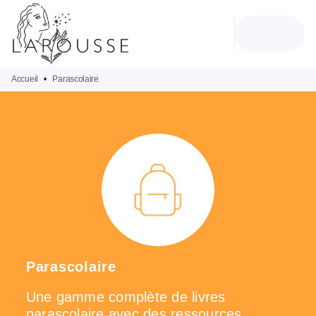
MENU
RECHERCHE
CONTENU
PIED DE PAGE
Accueil
•
Parascolaire
Parascolaire
Une gamme complète de livres
parascolaire avec des ressources