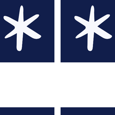
Souad Ait-Yala
Farid Aitsiselmi