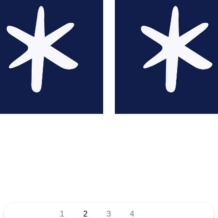
Aki
Julien Akita
1
2
3
4
...