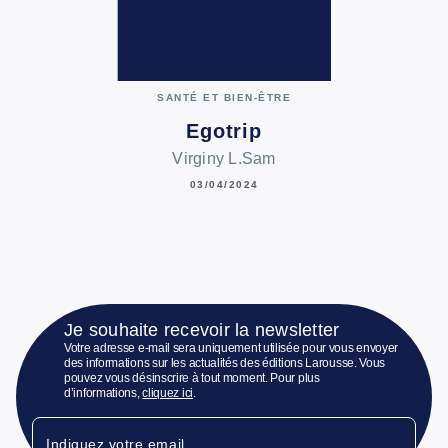
SANTÉ ET BIEN-ÊTRE
Egotrip
Virginy L.Sam
03/04/2024
Je souhaite recevoir la newsletter
Votre adresse e-mail sera uniquement utilisée pour vous envoyer
des informations sur les actualités des éditions Larousse. Vous
pouvez vous désinscrire à tout moment. Pour plus
d’informations,
cliquez ici
.
Indiquez votre email