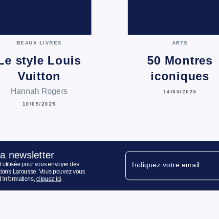
BEAUX LIVRES
ARTS
Le style Louis
50 Montres
Vuitton
iconiques
Hannah Rogers
14/05/2025
10/09/2025
la newsletter
 utilisée pour vous envoyer des
Indiquez votre email
ditions Larousse. Vous pouvez vous
d’informations,
cliquez ici
.