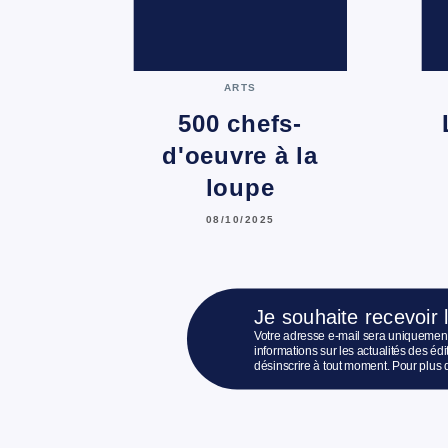
ARTS
500 chefs-
d'oeuvre à la
loupe
08/10/2025
Je souhaite recevoir 
Votre adresse e-mail sera uniquement
informations sur les actualités des é
désinscrire à tout moment. Pour plus 