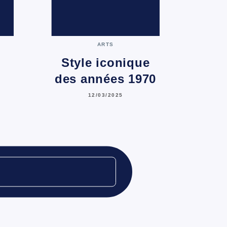
C
ARTS
Style iconique
des années 1970
12/03/2025