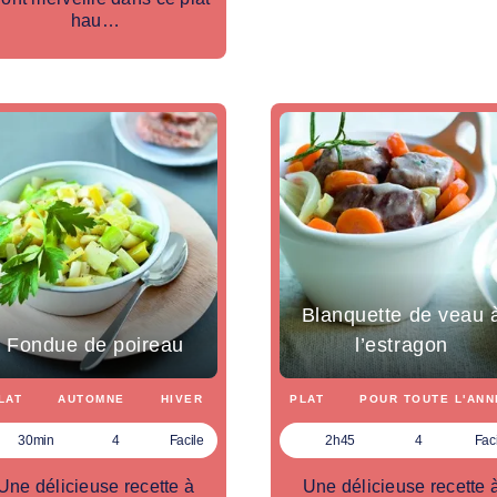
hau…
Blanquette de veau 
Fondue de poireau
l’estragon
LAT
AUTOMNE
HIVER
PLAT
POUR TOUTE L'ANN
30min
4
Facile
2h45
4
Fac
Une délicieuse recette à
Une délicieuse recette 