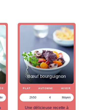
à
Bœuf bourguignon
ÉE
PLAT
AUTOMNE
HIVER
ile
2h50
4
Moyen
à
Une délicieuse recette à