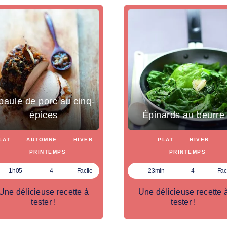
paule de porc au cinq-
épices
Épinards au beurre
LAT
AUTOMNE
HIVER
PLAT
HIVER
PRINTEMPS
PRINTEMPS
1h05
4
Facile
23min
4
Fac
Une délicieuse recette à
Une délicieuse recette 
tester !
tester !