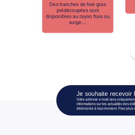
Des tranches de foie gras
prédécoupées sont
disponibles au rayon frais ou
surge…
Je souhaite recevoir 
Votre adresse e-mail sera uniquement
informations sur les actualités des é
désinscrire à tout moment. Pour plus 