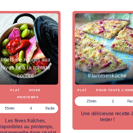
Filets de rouget aux
fèves et à la tomate
confite
Flammenküche
PLAT
HIVER
PLAT
POUR TOUTE L'ANN
PRINTEMPS
25min
2
Fac
55min
4
Facile
Une délicieuse recette 
tester !
Les fèves fraîches,
isponibles au printemps,
ront merveille dans ce plat