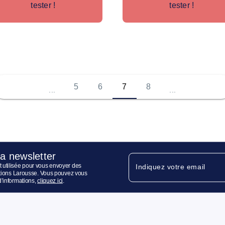
tester !
tester !
5
6
7
8
...
...
la newsletter
 utilisée pour vous envoyer des
Indiquez votre email
ditions Larousse. Vous pouvez vous
d’informations,
cliquez ici
.