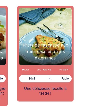
Filets de rascasse aux
c,
fruits secs et au jus
es
d'agrumes
PLAT
AUTOMNE
HIVER
ile
30min
4
Facile
gre
Une délicieuse recette à
nt
tester !
…