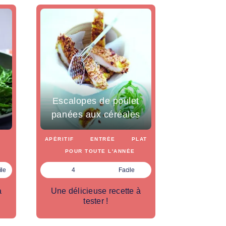
Escalopes de poulet
panées aux céréales
APÉRITIF
ENTRÉE
PLAT
POUR TOUTE L'ANNÉE
ile
4
Facile
à
Une délicieuse recette à
tester !