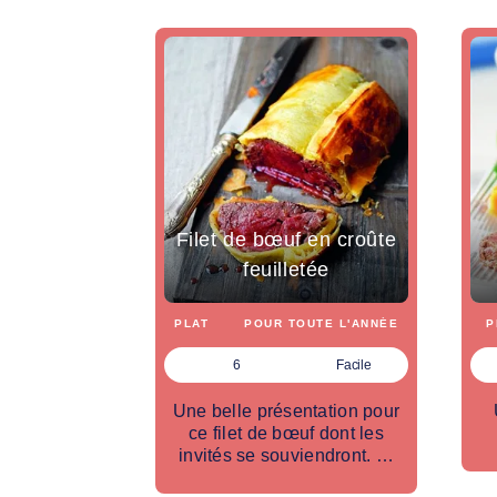
Filet de bœuf en croûte
feuilletée
PLAT
POUR TOUTE L'ANNÉE
P
6
Facile
Une belle présentation pour
ce filet de bœuf dont les
invités se souviendront. …