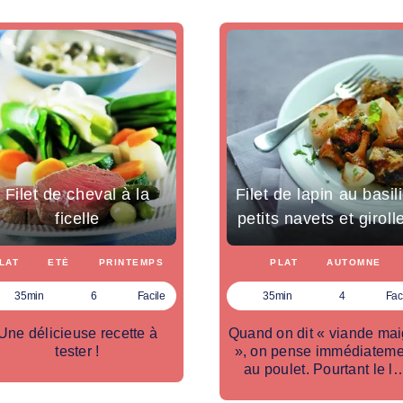
Filet de cheval à la
Filet de lapin au basili
ficelle
petits navets et giroll
LAT
ETÉ
PRINTEMPS
PLAT
AUTOMNE
35min
6
Facile
35min
4
Fac
Une délicieuse recette à
Quand on dit « viande mai
tester !
», on pense immédiateme
au poulet. Pourtant le l