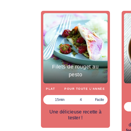
Filets de rouget au
pesto
PLAT
POUR TOUTE L'ANNÉE
15min
4
Facile
Une délicieuse recette à
tester !
d
fe