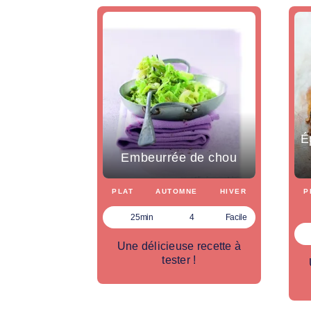
É
Embeurrée de chou
PLAT
AUTOMNE
HIVER
P
25min
4
Facile
Une délicieuse recette à
tester !