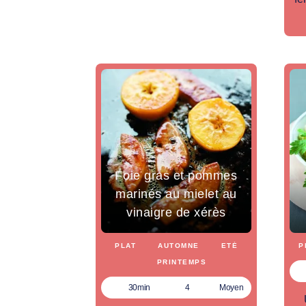
Foie gras et pommes
marinés au mielet au
vinaigre de xérès
PLAT
AUTOMNE
ETÉ
P
PRINTEMPS
30min
4
Moyen