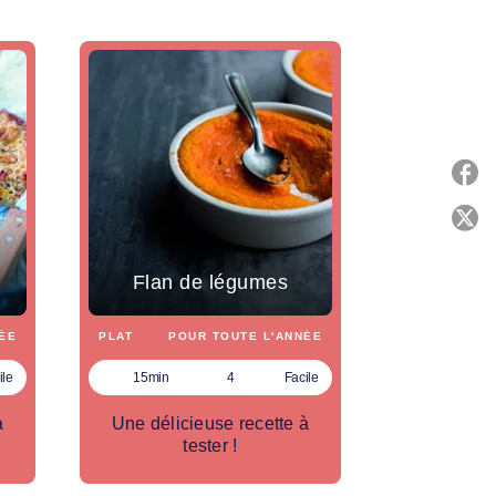
P
C
Flan de légumes
ÉE
PLAT
POUR TOUTE L'ANNÉE
ile
15min
4
Facile
à
Une délicieuse recette à
tester !