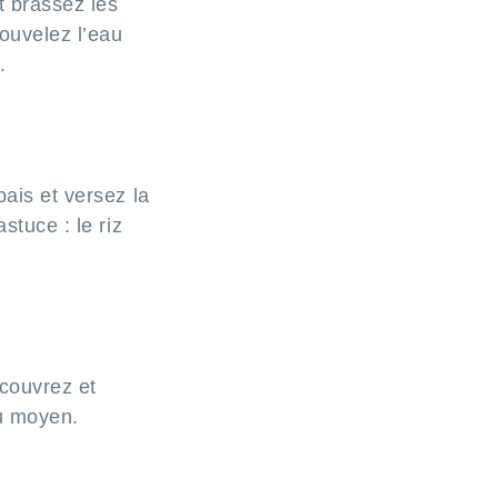
t brassez les
ouvelez l’eau
.
pais et versez la
stuce : le riz
 couvrez et
u moyen.