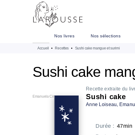
MENU
RECHERCHE
CONTENU
Nos livres
Nos sélections
Accueil
•
Recettes
•
Sushi cake mangue et surimi
Sushi cake mang
Recette extraite du liv
Sushi cake
Emanuela Cino
Anne Loiseau
, Emanu
Durée
:
47min