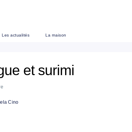
PIED DE PAGE
Les actualités
La maison
ue et surimi
re
ela Cino