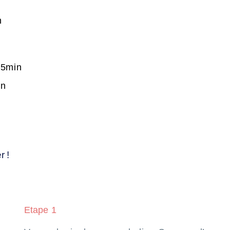
n
25min
in
r !
Etape 1