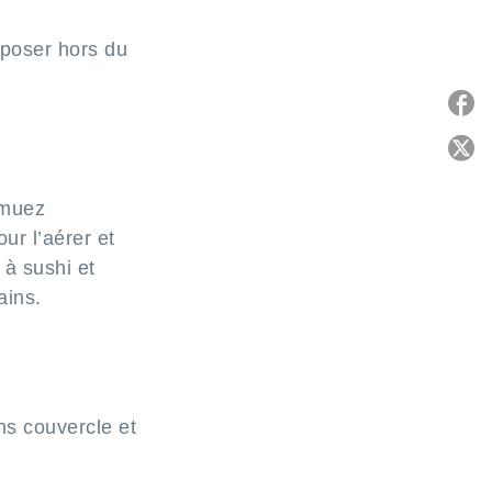
eposer hors du
P
C
emuez
ur l’aérer et
 à sushi et
ains.
ns couvercle et