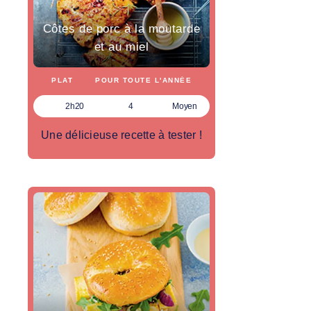
Côtes de porc à la moutarde
et au miel
PLAT
POUR TOUTE L'ANNÉE
2h20
4
Moyen
Une délicieuse recette à tester !