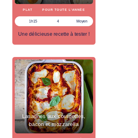
PLAT
POUR TOUTE L'ANNÉE
1h15
4
Moyen
Une délicieuse recette à tester !
Lasagnes aux courgettes,
bacon et mozzarella