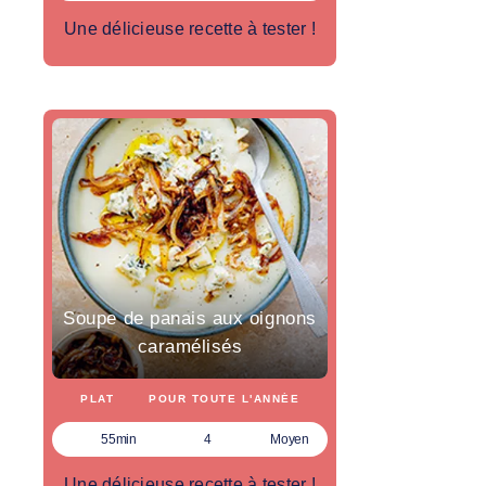
Une délicieuse recette à tester !
Soupe de panais aux oignons
caramélisés
PLAT
POUR TOUTE L'ANNÉE
55min
4
Moyen
Une délicieuse recette à tester !