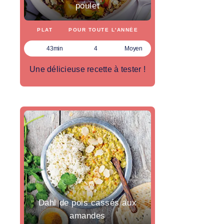
poulet
PLAT
POUR TOUTE L'ANNÉE
43min
4
Moyen
Une délicieuse recette à tester !
Dahl de pois cassés aux
amandes