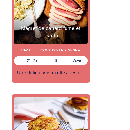
Magret de canard fumé et
risotto
PLAT
POUR TOUTE L'ANNÉE
21h25
6
Moyen
Une délicieuse recette à tester !