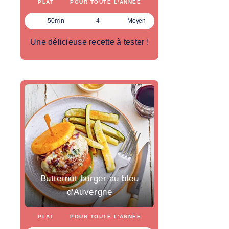
PLAT
POUR TOUTE L'ANNÉE
50min
4
Moyen
Une délicieuse recette à tester !
Butternut burger au bleu
d'Auvergne
PLAT
POUR TOUTE L'ANNÉE