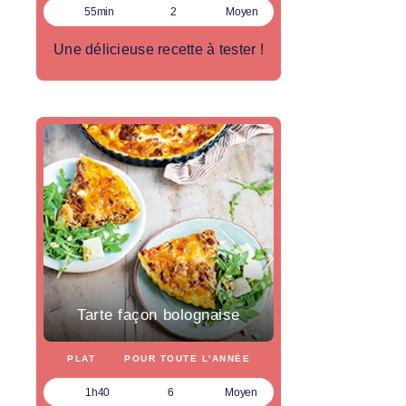
55min
2
Moyen
Une délicieuse recette à tester !
Tarte façon bolognaise
PLAT
POUR TOUTE L'ANNÉE
1h40
6
Moyen