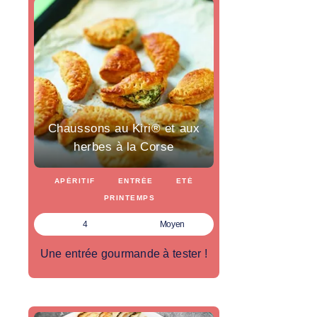
Chaussons au Kiri® et aux
herbes à la Corse
APÉRITIF
ENTRÉE
ETÉ
PRINTEMPS
4
Moyen
Une entrée gourmande à tester !