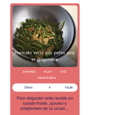
Haricots verts aux petits pois
et gingembre
ENTRÉE
PLAT
ETÉ
PRINTEMPS
35min
4
Facile
Pour déguster cette recette en
salade froide, ajoutez-y
simplement de la corian…