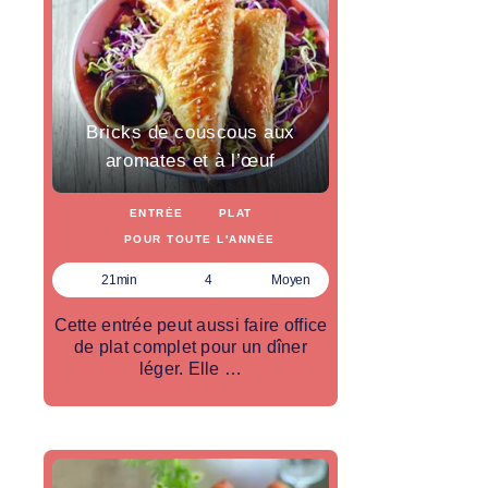
Bricks de couscous aux
aromates et à l’œuf
ENTRÉE
PLAT
POUR TOUTE L'ANNÉE
21min
4
Moyen
Cette entrée peut aussi faire office
de plat complet pour un dîner
léger. Elle …