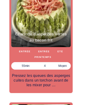
Charlotte d'asperges vertes
au bacon frit
ENTRÉE
ENTRÉE
ETÉ
PRINTEMPS
55min
4
Moyen
Pressez les queues des asperges
cuites dans un torchon avant de
les mixer pour …