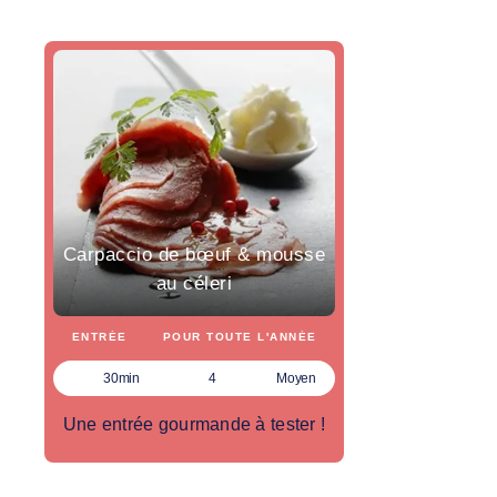
Carpaccio de bœuf & mousse
au céleri
ENTRÉE
POUR TOUTE L'ANNÉE
30min
4
Moyen
Une entrée gourmande à tester !