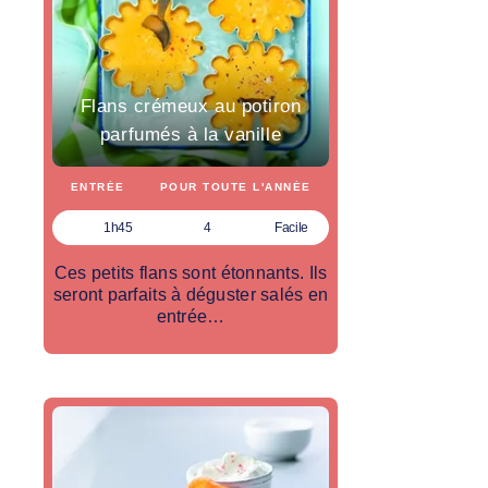
Flans crémeux au potiron
parfumés à la vanille
ENTRÉE
POUR TOUTE L'ANNÉE
1h45
4
Facile
Ces petits flans sont étonnants. Ils
seront parfaits à déguster salés en
entrée…