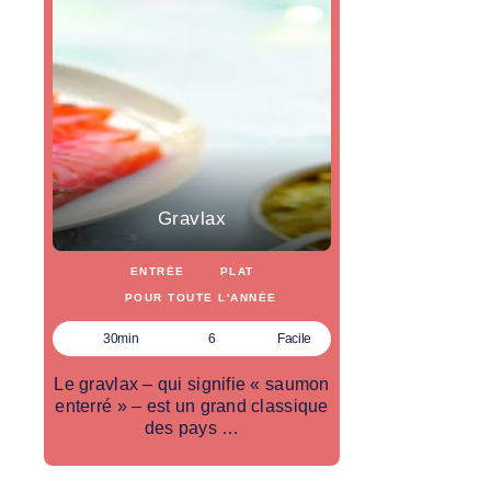
Gravlax
ENTRÉE
PLAT
POUR TOUTE L'ANNÉE
30min
6
Facile
Le gravlax – qui signifie « saumon
enterré » – est un grand classique
des pays …