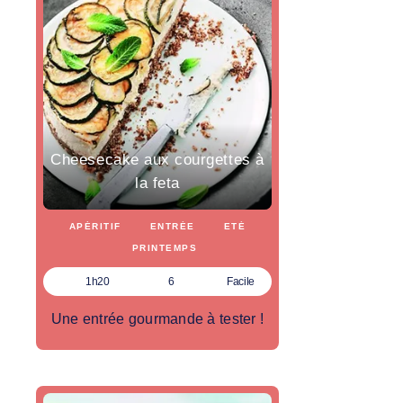
Cheesecake aux courgettes à
la feta
APÉRITIF
ENTRÉE
ETÉ
PRINTEMPS
1h20
6
Facile
Une entrée gourmande à tester !