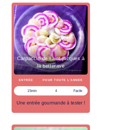
Carpaccio de saint-jacques à
la betterave
ENTRÉE
POUR TOUTE L'ANNÉE
15min
4
Facile
Une entrée gourmande à tester !