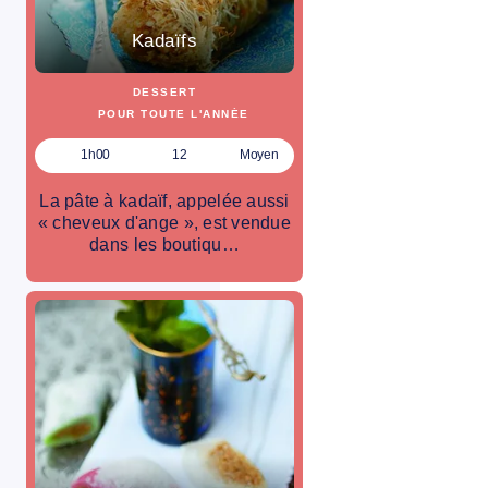
Kadaïfs
DESSERT
POUR TOUTE L'ANNÉE
1h00
12
Moyen
La pâte à kadaïf, appelée aussi
« cheveux d'ange », est vendue
dans les boutiqu…