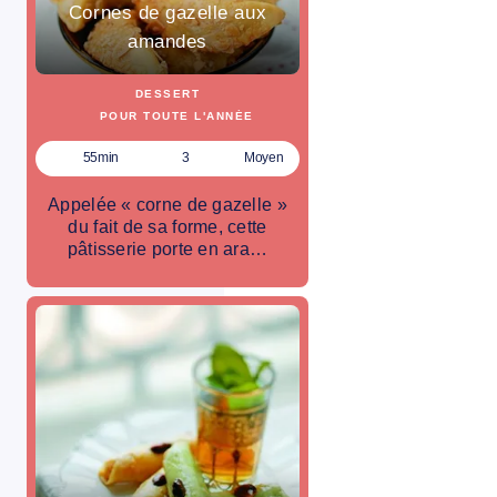
Cornes de gazelle aux
amandes
DESSERT
POUR TOUTE L'ANNÉE
55min
3
Moyen
Appelée « corne de gazelle »
du fait de sa forme, cette
pâtisserie porte en ara…