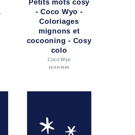
Petits mots cosy
a
- Coco Wyo -
Coloriages
mignons et
cocooning - Cosy
colo
Coco Wyo
22/10/2025