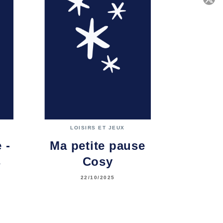
C
LOISIRS ET JEUX
 -
Ma petite pause
s
Cosy
22/10/2025