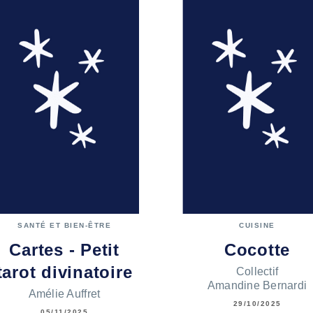
SANTÉ ET BIEN-ÊTRE
CUISINE
Cartes - Petit
Cocotte
tarot divinatoire
Collectif
Amandine Bernardi
Amélie Auffret
29/10/2025
05/11/2025