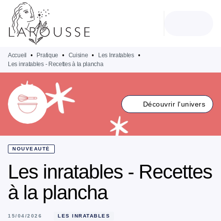
MENU
RECHERCHE
CONTENU
PIED DE PAGE
Accueil
•
Pratique
•
Cuisine
•
Les Inratables
•
Les inratables - Recettes à la plancha
Découvrir l'univers
NOUVEAUTÉ
Les inratables - Recettes
à la plancha
15/04/2026
LES INRATABLES