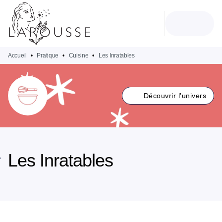
MENU
RECHERCHE
CONTENU
PIED DE PAGE
Accueil
•
Pratique
•
Cuisine
•
Les Inratables
Découvrir l'univers
Les Inratables