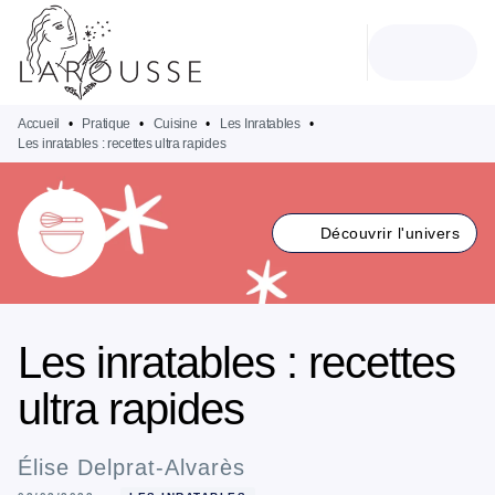
MENU
RECHERCHE
CONTENU
PIED DE PAGE
Accueil
•
Pratique
•
Cuisine
•
Les Inratables
•
Les inratables : recettes ultra rapides
Découvrir l'univers
Les inratables : recettes
ultra rapides
Élise Delprat-Alvarès