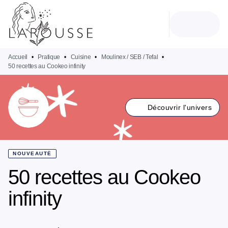
MENU
RECHERCHE
CONTENU
PIED DE PAGE
Accueil
•
Pratique
•
Cuisine
•
Moulinex / SEB / Tefal
•
50 recettes au Cookeo infinity
Découvrir l'univers
NOUVEAUTÉ
50 recettes au Cookeo
infinity