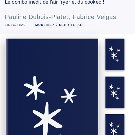
Le combo inédit de l'air fryer et du cookeo !
Pauline Dubois-Platet
,
Fabrice Veigas
08/04/2026
MOULINEX / SEB / TEFAL