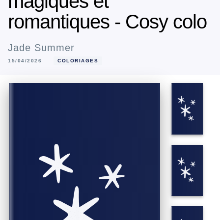
magiques et
romantiques - Cosy colo
Jade Summer
15/04/2026
COLORIAGES