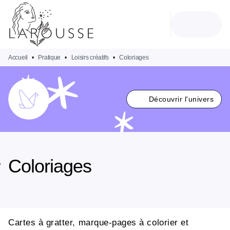
MENU
RECHERCHE
CONTENU
PIED DE PAGE
Accueil
•
Pratique
•
Loisirs créatifs
•
Coloriages
Découvrir l'univers
Coloriages
Cartes à gratter, marque-pages à colorier et