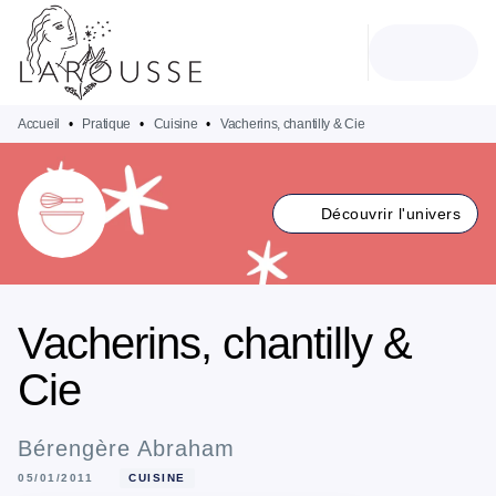
MENU
RECHERCHE
CONTENU
PIED DE PAGE
Accueil
•
Pratique
•
Cuisine
•
Vacherins, chantilly & Cie
Découvrir l'univers
Vacherins, chantilly &
Cie
Bérengère Abraham
05/01/2011
CUISINE