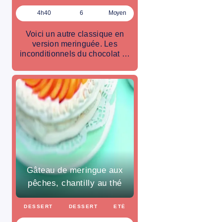
4h40
6
Moyen
Voici un autre classique en
version meringuée. Les
inconditionnels du chocolat …
Gâteau de meringue aux
pêches, chantilly au thé
DESSERT
DESSERT
ETÉ