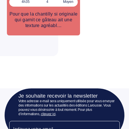
4h35
4
Moyen
Pour que la chantilly si originale
qui garnit ce gâteau ait une
texture agréabl…
Je souhaite recevoir la newsletter
Votre adresse e-mail sera uniquement utilisée pour vous envoyer
des informations sur les actualités des éditions Larousse. Vous
pouvez vous désinscrire à tout moment. Pour plus
d’informations,
cliquez ici
.
Indiquez votre email