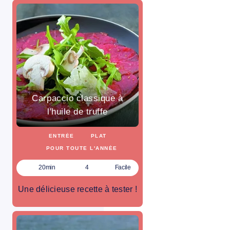
Carpaccio classique à
l'huile de truffe
ENTRÉE
PLAT
POUR TOUTE L'ANNÉE
20min
4
Facile
Une délicieuse recette à tester !