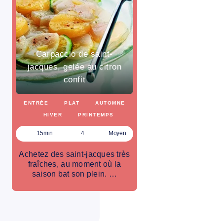
Carpaccio de saint-
jacques, gelée au citron
confit
ENTRÉE
PLAT
AUTOMNE
HIVER
PRINTEMPS
15min
4
Moyen
Achetez des saint-jacques très
fraîches, au moment où la
saison bat son plein. …