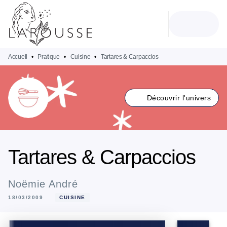
MENU
RECHERCHE
CONTENU
PIED DE PAGE
Accueil
•
Pratique
•
Cuisine
•
Tartares & Carpaccios
Découvrir l'univers
Tartares & Carpaccios
Noëmie André
18/03/2009
CUISINE