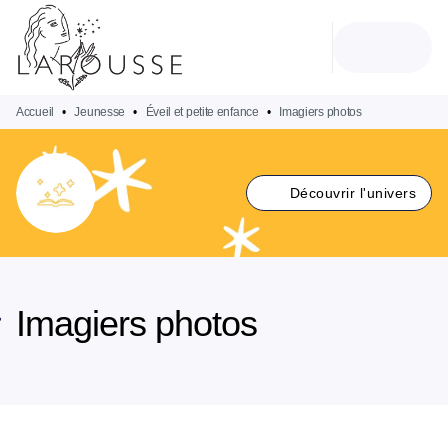
MENU
RECHERCHE
CONTENU
PIED DE PAGE
Accueil
•
Jeunesse
•
Éveil et petite enfance
•
Imagiers photos
Découvrir l'univers
Imagiers photos