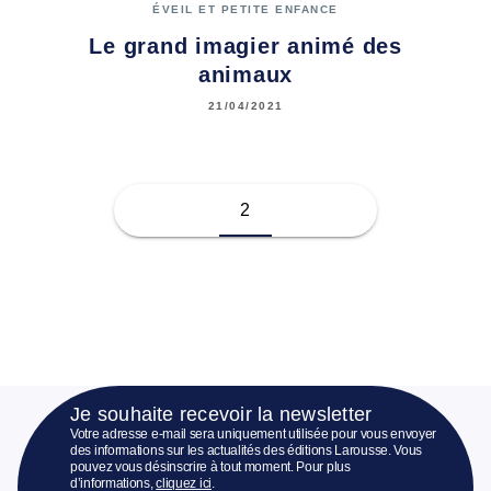
ÉVEIL ET PETITE ENFANCE
Le grand imagier animé des
animaux
21/04/2021
2
Je souhaite recevoir la newsletter
Votre adresse e-mail sera uniquement utilisée pour vous envoyer
des informations sur les actualités des éditions Larousse. Vous
pouvez vous désinscrire à tout moment. Pour plus
d’informations,
cliquez ici
.