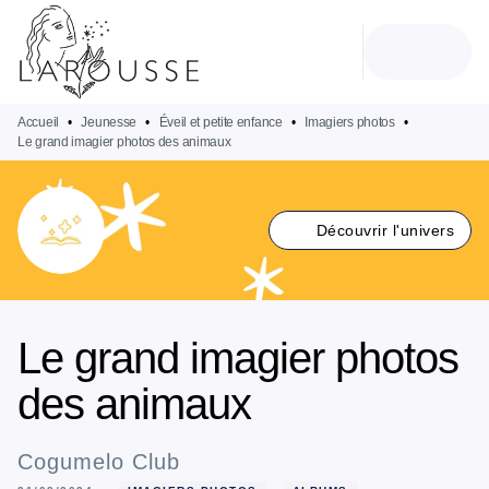
MENU
RECHERCHE
CONTENU
PIED DE PAGE
Accueil
•
Jeunesse
•
Éveil et petite enfance
•
Imagiers photos
•
Le grand imagier photos des animaux
Découvrir l'univers
Le grand imagier photos
des animaux
Cogumelo Club