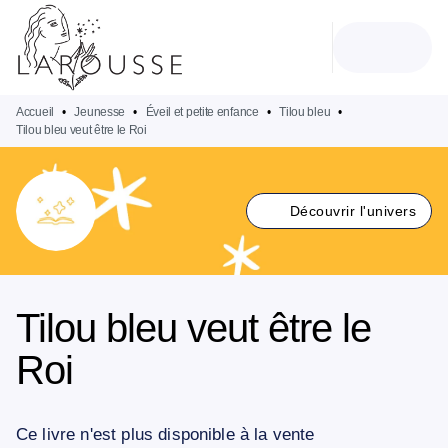
MENU
RECHERCHE
CONTENU
PIED DE PAGE
Accueil
•
Jeunesse
•
Éveil et petite enfance
•
Tilou bleu
•
Tilou bleu veut être le Roi
Découvrir l'univers
Tilou bleu veut être le
Roi
Ce livre n'est plus disponible à la vente