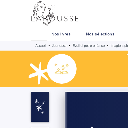
MENU
RECHERCHE
CONTENU
Nos livres
Nos sélections
Accueil
•
Jeunesse
•
Éveil et petite enfance
•
Imagiers ph