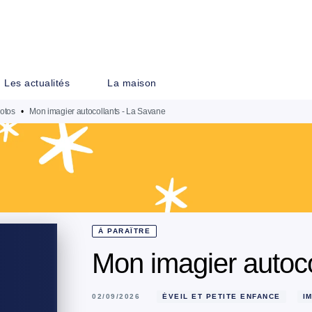
PIED DE PAGE
Les actualités
La maison
otos
•
Mon imagier autocollants - La Savane
À PARAÎTRE
Mon imagier autoco
02/09/2026
ÉVEIL ET PETITE ENFANCE
I