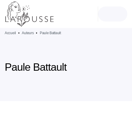
MENU
RECHERCHE
CONTENU
PIED DE PAGE
Accueil
•
Auteurs
•
Paule Battault
Paule Battault