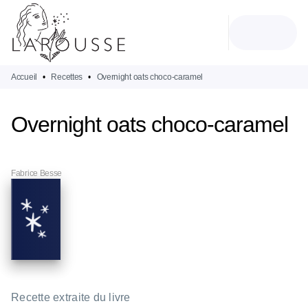
MENU
RECHERCHE
CONTENU
PIED DE PAGE
Accueil
•
Recettes
•
Overnight oats choco-caramel
Overnight oats choco-caramel
Fabrice Besse
Recette extraite du livre