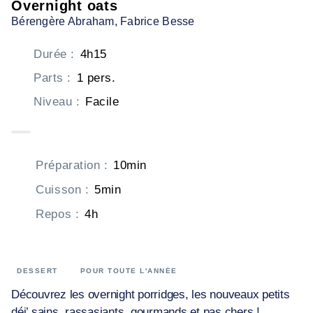
Overnight oats
Bérengère Abraham
, Fabrice Besse
Durée
:
4h15
Parts
:
1 pers.
Niveau
:
Facile
Préparation
:
10min
Cuisson
:
5min
Repos
:
4h
DESSERT
POUR TOUTE L'ANNÉE
Découvrez les overnight porridges, les nouveaux petits
déj’ sains, rassasiants, gourmands et pas chers !