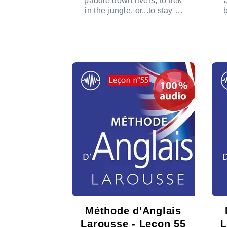
paddle down rivers, to trek
in the jungle, or...to stay at
home.
d
t
ÉCOUTER LE PODCAST
Méthode d'Anglais
Larousse - Leçon 55
L