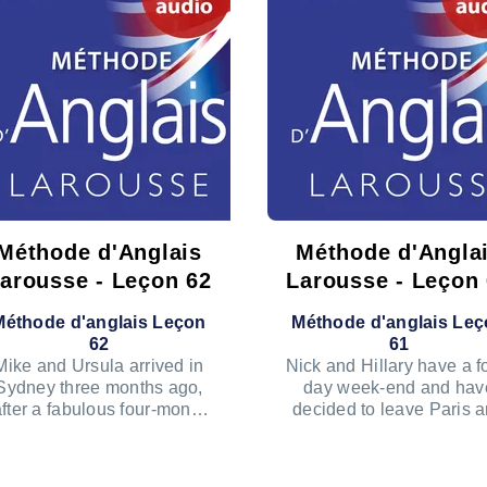
Méthode d'Anglais
Méthode d'Angla
arousse - Leçon 62
Larousse - Leçon
Méthode d'anglais Leçon
Méthode d'anglais Le
62
61
Mike and Ursula arrived in
Nick and Hillary have a f
Sydney three months ago,
day week-end and hav
after a fabulous four-month
decided to leave Paris 
trip from England.
take the Eurostar train 
London.
ÉCOUTER LE PODCAST
ÉCOUTER