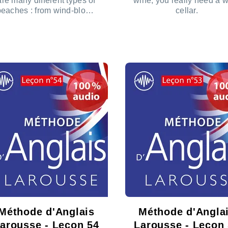
are many different types of
wine, you really need a 
beaches : from wind-blown
cellar.
unes to the beaches full of
anned vacationers, surfers
ÉCOUTER LE PODCAST
ÉCOUTER
waiting for a big wave, etc.
Méthode d'Anglais
Méthode d'Angla
arousse - Leçon 54
Larousse - Leçon