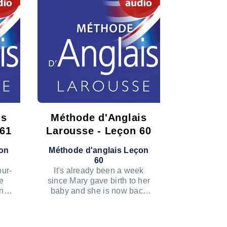
is
Méthode d'Anglais
 61
Larousse - Leçon 60
çon
Méthode d'anglais Leçon
60
our-
It's already been a week
e
since Mary gave birth to her
and
baby and she is now back
to
home from the clinic.
 LE PODCAST
ÉCOUTER LE PODCAST