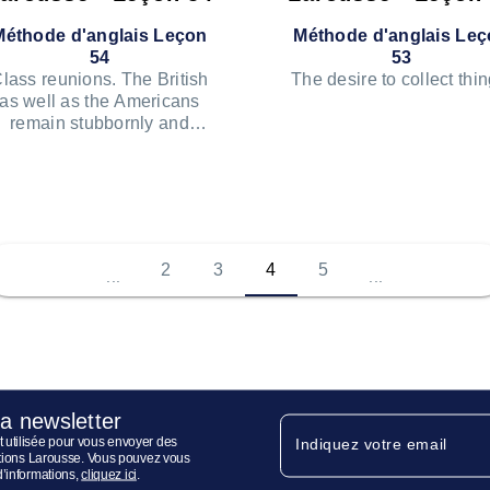
Méthode d'anglais Leçon
Méthode d'anglais Le
54
53
lass reunions. The British
The desire to collect thin
as well as the Americans
remain stubbornly and
ÉCOUTER
sentimentally attached to
their school day memories.
ÉCOUTER LE PODCAST
2
3
4
5
...
...
la newsletter
 utilisée pour vous envoyer des
Indiquez votre email
ditions Larousse. Vous pouvez vous
d’informations,
cliquez ici
.