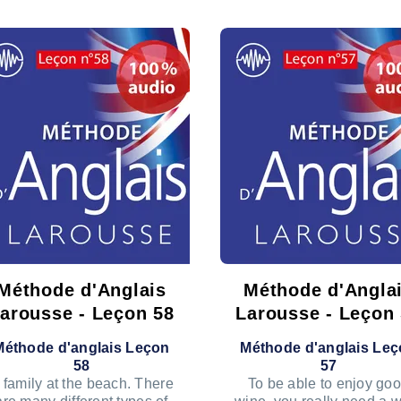
Méthode d'Anglais
Méthode d'Angla
arousse - Leçon 58
Larousse - Leçon
Méthode d'anglais Leçon
Méthode d'anglais Le
58
57
 family at the beach. There
To be able to enjoy go