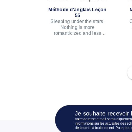
Méthode d'anglais Leçon
55
Sleeping under the stars.
C
Nothing is more
romanticized and less
practised than sleeping
under the stars.
ÉCOUTER LE PODCAST
Je souhaite recevoir 
Votre adresse e-mail sera uniquement
informations sur les actualités des é
désinscrire à tout moment. Pour plus 