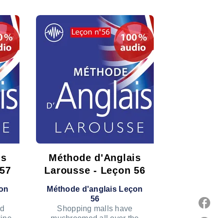
is
Méthode d'Anglais
 57
Larousse - Leçon 56
çon
Méthode d'anglais Leçon
56
od
Shopping malls have