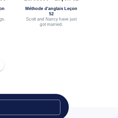
çon
Méthode d'anglais Leçon
52
gs.
Scott and Nancy have just
got married.
 LE PODCAST
ÉCOUTER LE PODCAST