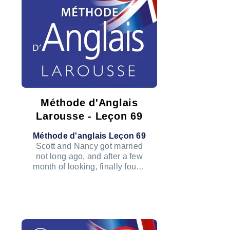
Méthode d'Anglais
Larousse - Leçon 69
Méthode d'anglais Leçon 69
Scott and Nancy got married
not long ago, and after a few
month of looking, finally found
a little house to buy in their
hometown.
ÉCOUTER LE PODCAST