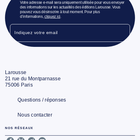
Votre adresse e-mail sera uniquement utilisée pour vous envoyer
des informations sur les actualités des éditions Larousse. Vous
pouvez vous désinscrire à tout moment. Pour plus
d’informations,
cliquez ici
.
Indiquez votre email
Larousse
21 rue du Montparnasse
75006 Paris
Questions / réponses
Nous contacter
NOS RÉSEAUX