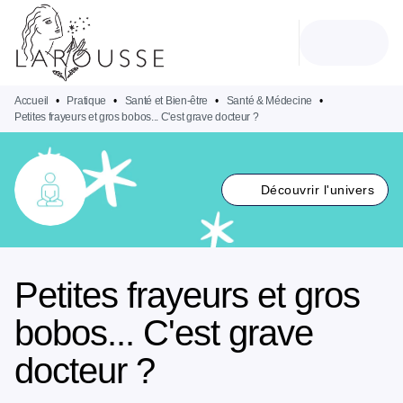
MENU
RECHERCHE
CONTENU
PIED DE PAGE
Accueil
•
Pratique
•
Santé et Bien-être
•
Santé & Médecine
•
Petites frayeurs et gros bobos... C'est grave docteur ?
Découvrir l'univers
Petites frayeurs et gros
bobos... C'est grave
docteur ?