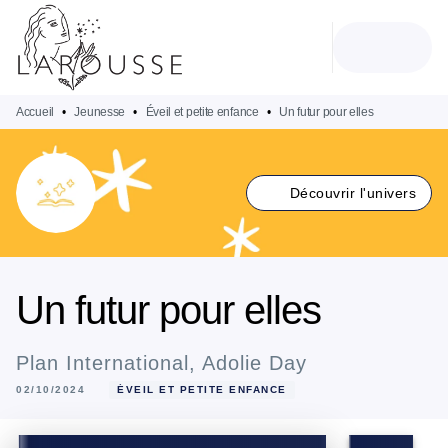
MENU
RECHERCHE
CONTENU
PIED DE PAGE
Accueil
•
Jeunesse
•
Éveil et petite enfance
•
Un futur pour elles
Découvrir l'univers
Un futur pour elles
Plan International
,
Adolie Day
02/10/2024
ÉVEIL ET PETITE ENFANCE