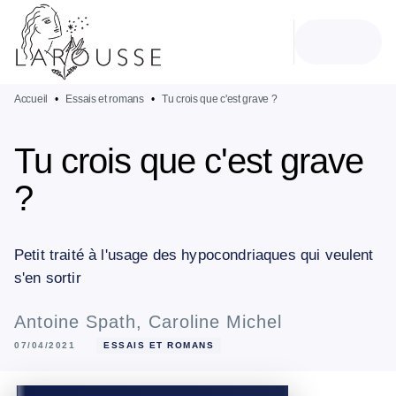
MENU
RECHERCHE
CONTENU
PIED DE PAGE
Accueil
•
Essais et romans
•
Tu crois que c'est grave ?
Tu crois que c'est grave
?
Petit traité à l'usage des hypocondriaques qui veulent
s'en sortir
Antoine Spath
,
Caroline Michel
07/04/2021
ESSAIS ET ROMANS