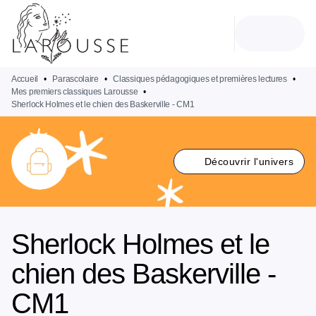
MENU
RECHERCHE
CONTENU
PIED DE PAGE
Accueil
•
Parascolaire
•
Classiques pédagogiques et premières lectures
•
Mes premiers classiques Larousse
•
Sherlock Holmes et le chien des Baskerville - CM1
Découvrir l'univers
Sherlock Holmes et le
chien des Baskerville -
CM1