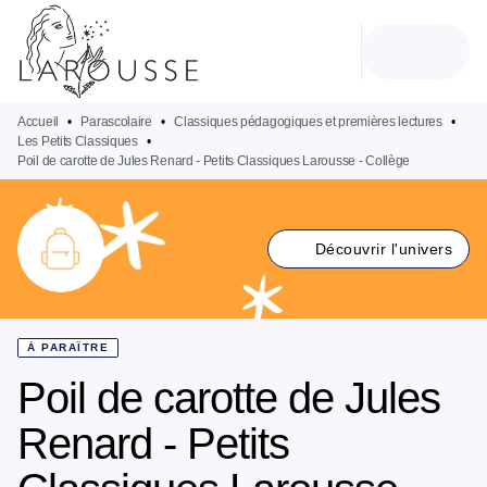
MENU
RECHERCHE
CONTENU
PIED DE PAGE
Accueil
•
Parascolaire
•
Classiques pédagogiques et premières lectures
•
Les Petits Classiques
•
Poil de carotte de Jules Renard - Petits Classiques Larousse - Collège
Découvrir l'univers
À PARAÎTRE
Poil de carotte de Jules
Renard - Petits