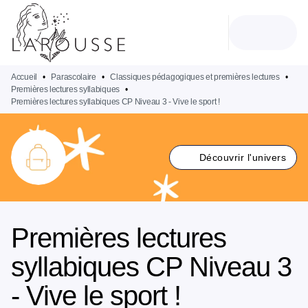
MENU
RECHERCHE
CONTENU
PIED DE PAGE
Accueil
•
Parascolaire
•
Classiques pédagogiques et premières lectures
•
Premières lectures syllabiques
•
Premières lectures syllabiques CP Niveau 3 - Vive le sport !
Découvrir l'univers
Premières lectures
syllabiques CP Niveau 3
- Vive le sport !