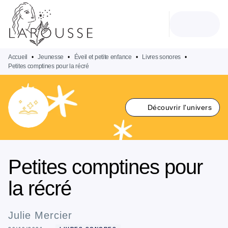
MENU
RECHERCHE
CONTENU
PIED DE PAGE
Accueil
•
Jeunesse
•
Éveil et petite enfance
•
Livres sonores
•
Petites comptines pour la récré
Découvrir l'univers
Petites comptines pour
la récré
Julie Mercier