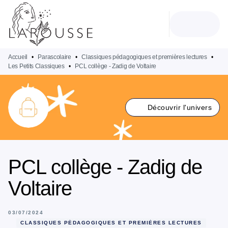
MENU
RECHERCHE
CONTENU
PIED DE PAGE
Accueil
•
Parascolaire
•
Classiques pédagogiques et premières lectures
•
Les Petits Classiques
•
PCL collège - Zadig de Voltaire
Découvrir l'univers
PCL collège - Zadig de
Voltaire
03/07/2024
CLASSIQUES PÉDAGOGIQUES ET PREMIÈRES LECTURES