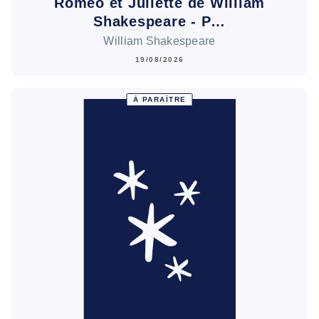
Roméo et Juliette de William
Shakespeare - P…
William Shakespeare
19/08/2026
À PARAÎTRE