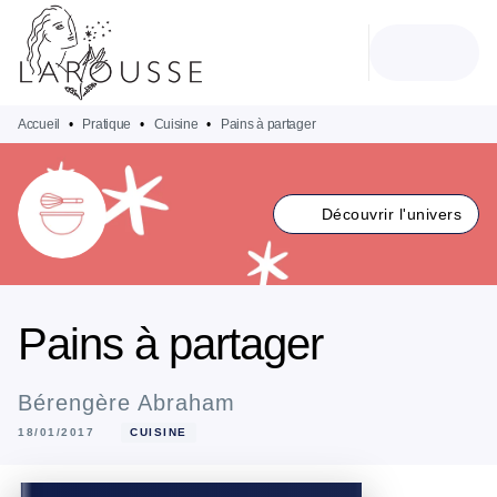
MENU
RECHERCHE
CONTENU
PIED DE PAGE
Accueil
•
Pratique
•
Cuisine
•
Pains à partager
Découvrir l'univers
Pains à partager
Bérengère Abraham
18/01/2017
CUISINE