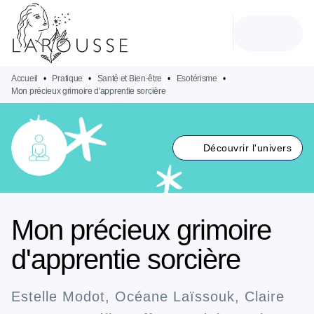
MENU
RECHERCHE
CONTENU
PIED DE PAGE
Accueil
•
Pratique
•
Santé et Bien-être
•
Esotérisme
•
Mon précieux grimoire d'apprentie sorcière
Découvrir l'univers
Mon précieux grimoire
d'apprentie sorcière
Estelle Modot
,
Océane Laïssouk
,
Claire