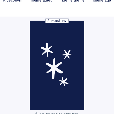
À découvrir
Même auteur
Même thème
Même âge
À PARAÎTRE