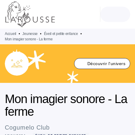
MENU
RECHERCHE
CONTENU
PIED DE PAGE
Accueil
•
Jeunesse
•
Éveil et petite enfance
•
Mon imagier sonore - La ferme
Découvrir l'univers
Mon imagier sonore - La
ferme
Cogumelo Club