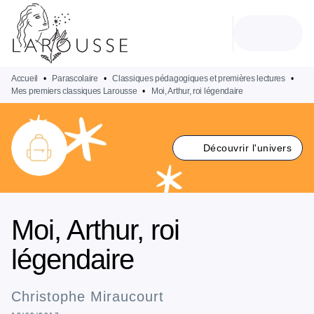
MENU
RECHERCHE
CONTENU
PIED DE PAGE
Accueil
•
Parascolaire
•
Classiques pédagogiques et premières lectures
•
Mes premiers classiques Larousse
•
Moi, Arthur, roi légendaire
Découvrir l'univers
Moi, Arthur, roi
légendaire
Christophe Miraucourt