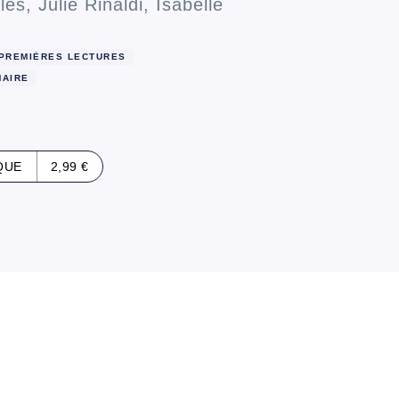
les
,
Julie Rinaldi
,
Isabelle
PREMIÈRES LECTURES
MAIRE
QUE
2,99 €