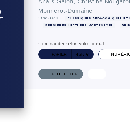
Anaïs Galon
,
Christine Nougarol
Monnerot-Dumaine
17/01/2018
CLASSIQUES PÉDAGOGIQUES ET 
PREMIÈRES LECTURES MONTESSORI
PRI
Commander selon votre format
PAPIER
4,95 €
NUMÉRI
FEUILLETER