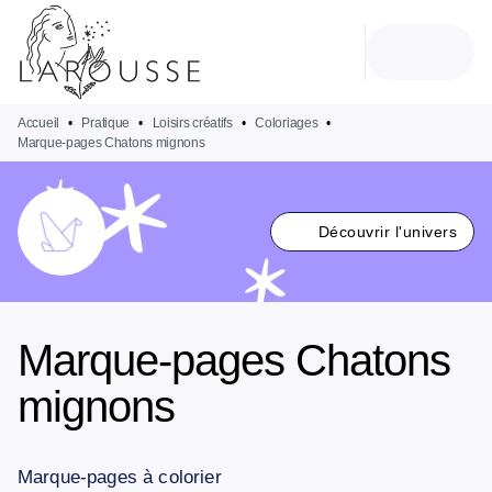
MENU
RECHERCHE
CONTENU
PIED DE PAGE
Accueil
•
Pratique
•
Loisirs créatifs
•
Coloriages
•
Marque-pages Chatons mignons
Découvrir l'univers
Marque-pages Chatons
mignons
Marque-pages à colorier