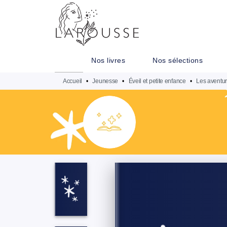
MENU
RECHERCHE
CONTENU
Nos livres
Nos sélections
Accueil
•
Jeunesse
•
Éveil et petite enfance
•
Les aventu